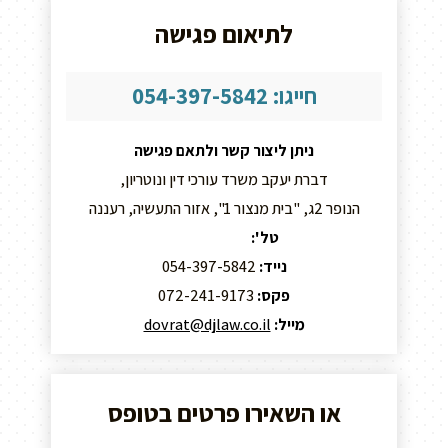
לתיאום פגישה
חייגו: 054-397-5842
ניתן ליצור קשר ולתאם פגישה
דברת יעקב משרד עורכי דין ונוטריון,
הנופר 2ג, "בית מנצור 1", אזור התעשיה, רעננה
טל':
09-8859295
נייד:
054-397-5842
פקס:
072-241-9173
מייל:
dovrat@djlaw.co.il
או השאירו פרטים בטופס