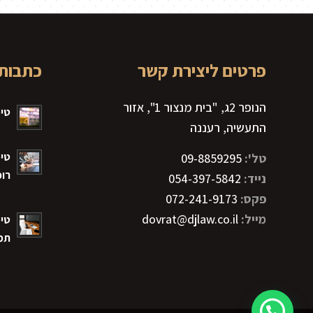
פרטים ליצירת קשר
כתבות 
הנופר 2ג, "בית מנצור 1", אזור
טיפ
התעשיה, רעננה
טיפ
טל':
09-8859295
רוכ
נייד:
054-397-5842
פקס:
072-241-9173
מייל:
dovrat@djlaw.co.il
טיפ
תמ"